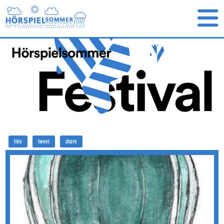
like
tweet
share