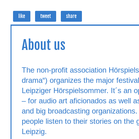
like
tweet
share
About us
The non-profit association Hörspie
drama“) organizes the major festiva
Leipziger Hörspielsommer. It´s an o
– for audio art aficionados as well 
and big broadcasting organizations.
people listen to their stories on th
Leipzig.