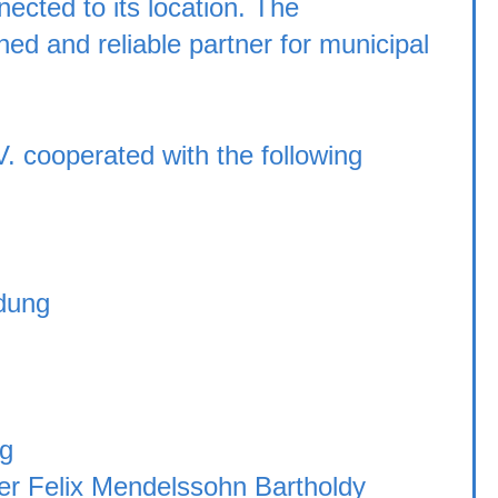
ected to its location. The
ed and reliable partner for municipal
. cooperated with the following
ldung
ig
er Felix Mendelssohn Bartholdy