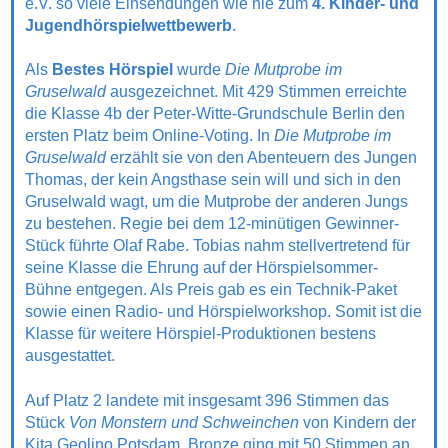
e.V. so viele Einsendungen wie nie zum
4. Kinder- und
Jugendhörspielwettbewerb
.
Als
Bestes Hörspiel
wurde
Die Mutprobe im
Gruselwald
ausgezeichnet. Mit 429 Stimmen erreichte
die Klasse 4b der Peter-Witte-Grundschule Berlin den
ersten Platz beim Online-Voting. In
Die Mutprobe im
Gruselwald
erzählt sie von den Abenteuern des Jungen
Thomas, der kein Angsthase sein will und sich in den
Gruselwald wagt, um die Mutprobe der anderen Jungs
zu bestehen. Regie bei dem 12-minütigen Gewinner-
Stück führte Olaf Rabe. Tobias nahm stellvertretend für
seine Klasse die Ehrung auf der Hörspielsommer-
Bühne entgegen. Als Preis gab es ein Technik-Paket
sowie einen Radio- und Hörspielworkshop. Somit ist die
Klasse für weitere Hörspiel-Produktionen bestens
ausgestattet.
Auf Platz 2 landete mit insgesamt 396 Stimmen das
Stück
Von Monstern und Schweinchen
von Kindern der
Kita Geolino Potsdam. Bronze ging mit 50 Stimmen an